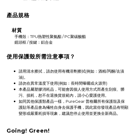
產品規格
材質
手機殼：TPU熱塑性聚氨酯 / PC聚碳酸酯
鏡頭框 / 按鍵：鋁合金
使用保護殼所需注意事項？
請用清水擦拭，請勿使用有機溶劑擦拭(例如：酒精/丙酮/去漬
油)。
請勿在異常溫度下使用(例如：長時間曝曬或火源旁)
本產品屬塑膠消耗品，可能會因個人使用方式而產生刮痕、髒
污、損耗，恕不在退換貨規範內，請小心愛護使用。
如同其他保護類產品一樣，PureGear 普格爾所有保護殼及保
護貼等產品會為犧牲自身去保護手機，因此當你發現產品有明顯
變形或嚴重耗損等現象，建議您停止使用並更換全新商品。
Going! Green!