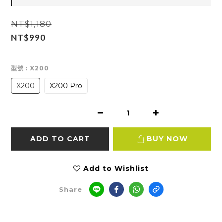
NT$1,180
NT$990
型號
: X200
X200
X200 Pro
ADD TO CART
BUY NOW
Add to Wishlist
Share