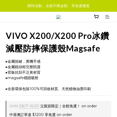
限時活動．全館不限金額．享免運優惠
VIVO X200/X200 Pro冰鑽
減壓防摔保護殼Magsafe
▸金屬按鍵，實機手感
▸金屬鏡頭框完整防護
▸背板抗刮不泛黃材質
▸magsafe穩固吸附
▸全新環保包裝100%可回收材質、天然植物油墨印刷
Until
08/11 16:00
父親節限定｜全館免運！ on order
中港澳訂單達 $1200 享免運 on order