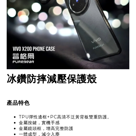
冰鑽防摔減壓保護殼
產品特色
TPU彈性邊框+PC高清不泛黃背板雙重防護。
金屬按鍵，實機手感
金屬鏡頭框，增高完整防護
一體成型，減少入塵