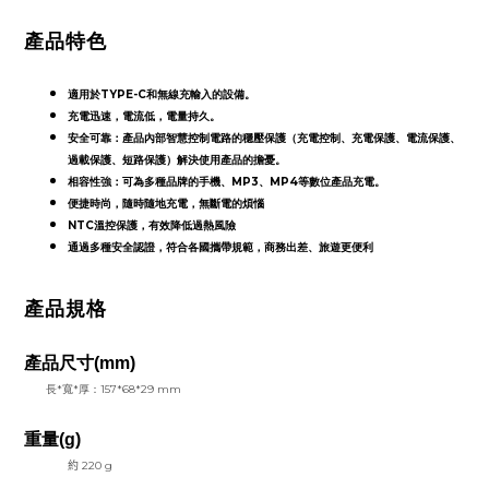
產品特色
適用於
TYPE-C
和無線充輸入的設備。
充電迅速，電流低，電量持久。
安全可靠：產品內部智慧控制電路的穩壓保護（充電控制、充電保護、電流保護、
過載保護、短路保護）解決使用產品的擔憂。
相容性強：可為多種品牌的手機、
MP3
、
MP4
等數位產品充電。
便捷時尚，隨時隨地充電，無斷電的煩惱
NTC溫控保護
，
有效降低過熱風險
通過多種安全認證
，符合各國攜帶規範，
商務出差、旅遊更便利
產品規格
產品尺寸
(mm)
長
*
寬
*
厚：
157*68*29 mm
重量(g)
約
220 g