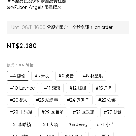
📌本產品已投保和泰產品責任險
※※Fubon Angels 限量聯名
Until
08/11 16:00
父親節限定｜全館免運！ on order
NT$2,180
款式
: #4 陳愉
#4 陳愉
#5 禾羽
#6 奶昔
#8 朴星垠
#10 Laynee
#11 潔潔
#12 呱呱
#15 丹丹
#20潔米
#23 鄔語葶
#24 秀秀子
#25 安娜
#28 卡洛琳
#29 李雅英
#32 李珠珢
#37 慈妹
#51 李晧禎
#58 大頭
#66 Jessy
#71 小芊