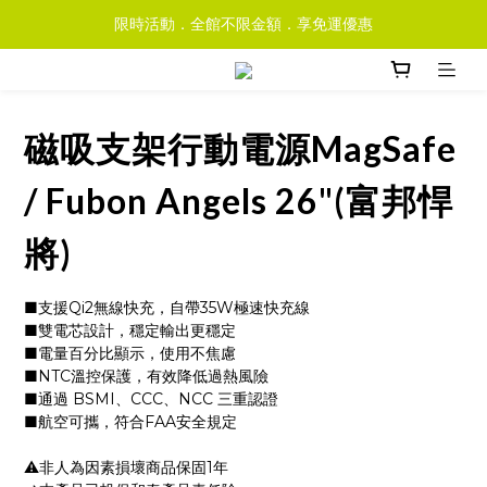
限時活動．全館不限金額．享免運優惠
磁吸支架行動電源MagSafe
/ Fubon Angels 26"(富邦悍
將)
■支援Qi2無線快充，自帶35W極速快充線
■雙電芯設計，穩定輸出更穩定
■電量百分比顯示，使用不焦慮
■NTC溫控保護，有效降低過熱風險
■通過 BSMI、CCC、NCC 三重認證
■航空可攜，符合FAA安全規定
⚠️非人為因素損壞商品保固1年