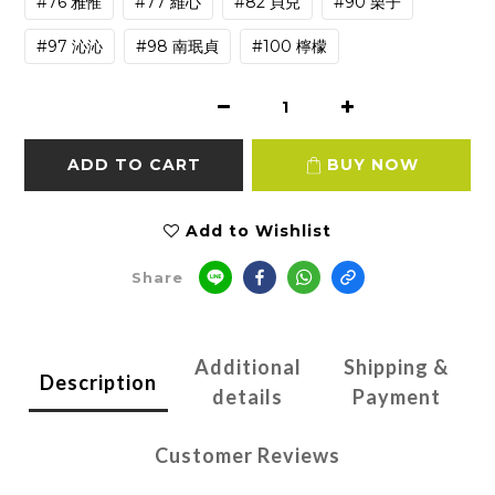
#76 雅惟
#77 維心
#82 貝兒
#90 栗子
#97 沁沁
#98 南珉貞
#100 檸檬
ADD TO CART
BUY NOW
Add to Wishlist
Share
Additional
Shipping &
Description
details
Payment
Customer Reviews