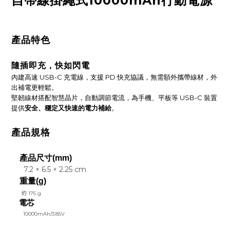
自帶線掛繩式10000mAh行動電源
產品特色
隨插即充，快如閃電
內建高速 USB-C 充電線，支援 PD 快充協議，無需額外攜帶線材，外
出補電更輕鬆。
堅韌線材搭配智慧晶片，自動調節電流，為手機、平板等 USB-C 裝置
提供
安全、穩定又快速的電力補給
。
產品規格
產品尺寸
(mm)
7.2 × 6.5 × 2.25 cm
重量(g)
約
175 g
電芯
10000mAh/3.85V