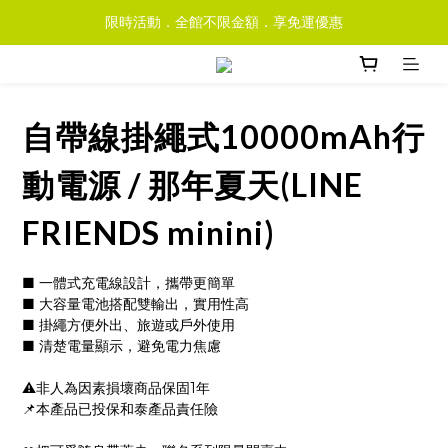
限時活動．全館不限金額．享免運優惠
自帶線掛繩式10000mAh行
動電源 / 那年夏天(LINE
FRIENDS minini)
■ 一體式充電線設計，攜帶更簡單
■ 大容量電池搭配雙輸出，實用性高
■ 掛繩方便外出、旅遊或戶外使用
■ 清楚電量顯示，避免電力焦慮
⚠️非人為因素損壞商品保固1年
📌本產品已投保和泰產品責任險