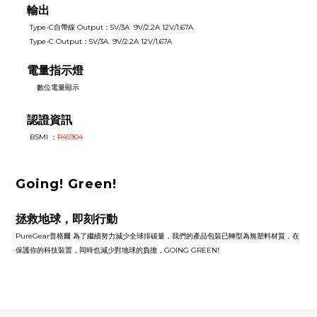
輸出
Type-C自帶線 Output
：
5V/3A 9V/2.2A 12V/1.67A
Type-C Output
：
5V/3A
9V/2.2A 12V/1.67A
電量指示燈
數位電量顯示
認證資訊
BSMI
：
R45904
Going! Green!
拯救地球，即刻行動
PureGear普格爾 為了繼續努力減少全球排碳量，我們的產品包裝已轉型為無塑料材質，在
保護你的科技裝置，同時也減少對地球的負擔，GOING GREEN!