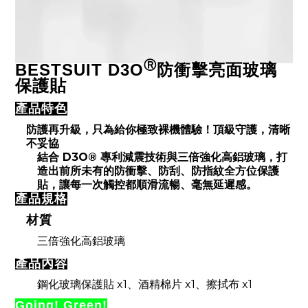
Ⓡ
BESTSUIT D3O
防衝擊亮面玻璃
保護貼
產品特色
防護再升級，只為給你極致裸機體驗！頂級守護，清晰
不妥協
結合
D3O®
專利減震技術與三倍強化高鋁玻璃，打
造出前所未有的防衝擊、防刮、防指紋全方位保護
貼，讓每一次觸控都順滑流暢、毫無延遲感。
產品規格
材質
三倍強化高鋁玻璃
產品內容
x1
x1
x1
鋼化玻璃保護貼
、酒精棉片
、擦拭布
Going! Green!