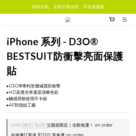
限時活動．全館不限金額．享免運優惠
iPhone 系列 - D3O®
BESTSUIT防衝擊亮面保護
貼
▸D3O®專利塗層減震防衝擊
▸HD高透光率還原清晰色彩
▸觸感滑順使用不卡頓
▸AF防指紋工藝
Until
08/11 16:00
父親節限定｜全館免運！ on order
中港澳訂單達 $1200 享免運 on order