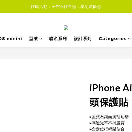
限時活動．全館不限金額．享免運優惠
DS minini
型號
聯名系列
設計系列
Categories
iPhone
頭保護貼
▸藍寶石鏡面抗刮耐磨
▸高透光率不損畫質
▸含定位框輕鬆貼合