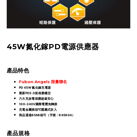
45W氮化鎵PD電源供應器
產品特色
Fubon Angels 限量聯名
PD 45W 氮化鎵充電器
最新PD3.0規格最穩定
六大充放電保護超級安心
100-240V國際電壓免轉接
充電金屬插頭可隱藏式折入
商品通過BSMI核可（字號：R45904）
產品規格