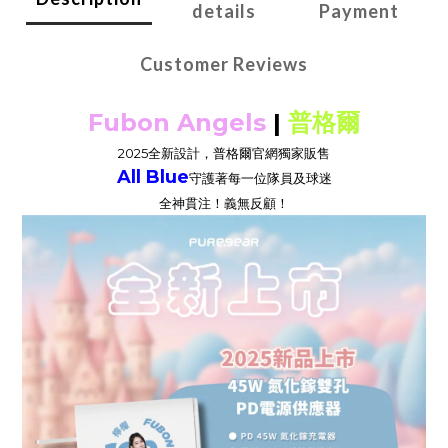
details
Payment
Customer Reviews
Fubon Angels
|
普格爾
2025全新設計，普格爾官網獨家販售
All Blue
守護著每一位隊員及球迷
全神貫注！義無反顧！