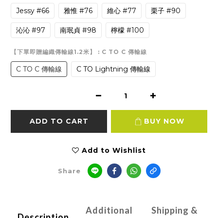
Jessy #66
雅惟 #76
維心 #77
栗子 #90
沁沁 #97
南珉貞 #98
檸檬 #100
【下單即贈編織傳輸線1.2米】
: C TO C 傳輸線
C TO C 傳輸線
C TO Lightning 傳輸線
ADD TO CART
BUY NOW
Add to Wishlist
Share
Additional
Shipping &
Description