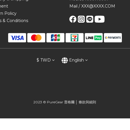
ent
Mail / XXX@XXXX.COM
n Policy
 & Conditions
$
TWD
English
2023 © PureGear 普格爾 │
條款與細則