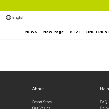
English
NEWS
New Page
BT21
LINE FRIEN
About
Help
Brand Story
FAQ
Our Values
Deliv