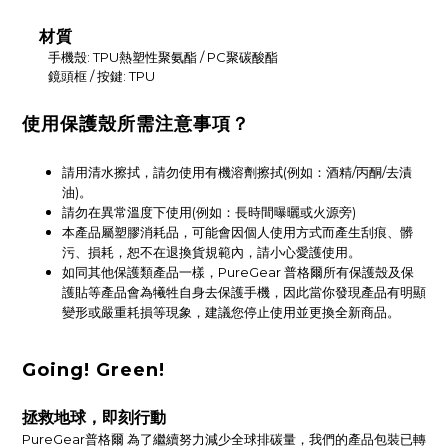
材質
手機殼: TPU熱塑性聚氨酯 / PC聚碳酸酯
鏡頭框 / 按鍵: TPU
使用保護殼所需注意事項？
請用清水擦拭，請勿使用有機溶劑擦拭(例如：酒精/丙酮/去漬
油)。
請勿在異常溫度下使用(例如：長時間曝曬或火源旁)
本產品屬塑膠消耗品，可能會因個人使用方式而產生刮痕、髒
污、損耗，恕不在退換貨規範內，請小心愛護使用。
如同其他保護類產品一樣，PureGear 普格爾所有保護殼及保
護貼等產品會為犧牲自身去保護手機，因此當你發現產品有明顯
變形或嚴重耗損等現象，建議您停止使用並更換全新商品。
Going! Green!
拯救地球，即刻行動
PureGear普格爾 為了繼續努力減少全球排碳量，我們的產品包裝已轉