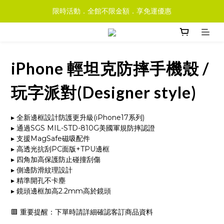
限時活動．全館不限金額．享免運優惠
iPhone 輕坦克防摔手機殼 /
玩字派對(Designer style)
▸ 全新邊框設計防護更升級(iPhone17系列)
▸ 通過SGS MIL-STD-810G美國軍規防摔認證
▸ 支援MagSafe磁吸配件
▸ 高透光抗刮PC面版+TPU邊框
▸ 四角加高保護防止碰撞刮傷
▸ 側邊防滑紋理設計
▸ 精準開孔不卡塵
▸ 鏡頭邊框加高2.2mm高於鏡頭
🟥 重要提醒：下單時請詳細確認客訂商品資料