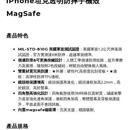
iPhone坦克透明防摔手機殼
MagSafe
產品特色
：美國軍規1.2公尺摔落測
MIL-STD-810G 美國軍規測試認證
試認證，官方實測達6米防摔，超越軍規標準。
側邊防滑&可更換按鍵設計
：人體工學側邊防滑紋路，提升摩擦
力及握感，隨殼附2色按鍵紐，輕鬆自由變換個人風格。
：★外層：硬性PC高密度抗刮背板 + ★邊
雙重材質完美防護
框：高彈性防摔TPU邊框。
鏡頭框保護增高
：鏡頭保護再進化，鏡頭邊框加高2.2mm，高
於鏡頭、高於螢幕。
四角墊高強化設計
：四角氣墊使用3M特殊抗震材質，減緩衝擊
力道並強化邊角保護，
邊框四角
加高，
整體螢幕及背板保護提
升
，平放桌面不會蹺蹺板。
內置magsafe磁吸環
：完美支援，穩固吸附。
產品規格