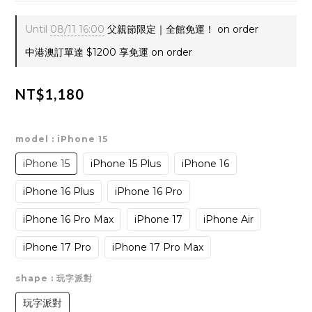
Until
08/11 16:00
父親節限定｜全館免運！ on order
中港澳訂單達 $1200 享免運 on order
NT$1,180
model
: iPhone 15
iPhone 15
iPhone 15 Plus
iPhone 16
iPhone 16 Plus
iPhone 16 Pro
iPhone 16 Pro Max
iPhone 17
iPhone Air
iPhone 17 Pro
iPhone 17 Pro Max
shape
: 玩字派對
玩字派對