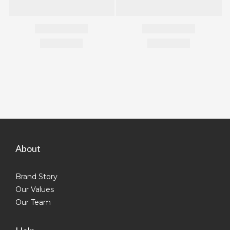
About
Brand Story
Our Values
Our Team