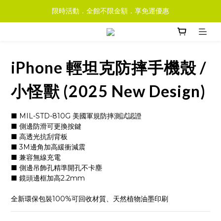
限時活動．全館不限金額．享免運優惠
iPhone 輕坦克防摔手機殼 /
小怪獸 (2025 New Design)
■ MIL-STD-810G 美國軍規防摔測試認證
■ 側邊防滑可更換按鍵
■ 高透光抗刮背板
■ 3M邊角加高緩衝減震
■ 兼容無線充電
■ 側邊吊飾孔精準開孔不卡塵
■ 鏡頭邊框加高2.2mm
全新環保包裝100%可回收材質、天然植物油墨印刷