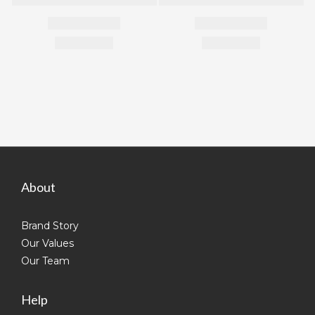
About
Brand Story
Our Values
Our Team
Help