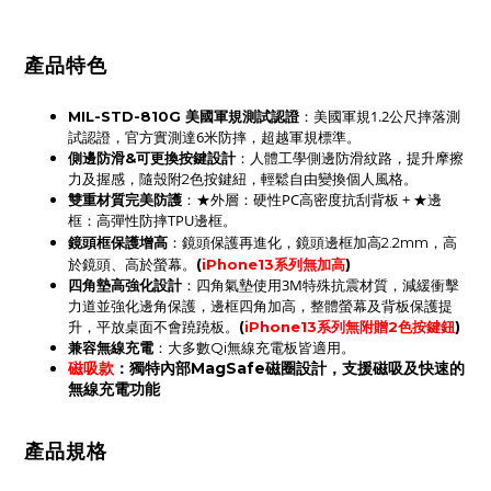
產品特色
：美國軍規1.2公尺摔落測
MIL-STD-810G 美國軍規測試認證
試認證，官方實測達6米防摔，超越軍規標準。
側邊防滑&可更換按鍵設計
：人體工學側邊防滑紋路，提升摩擦
力及握感，隨殼附2色按鍵紐，輕鬆自由變換個人風格。
：★外層：硬性PC高密度抗刮背板 + ★邊
雙重材質完美防護
框：高彈性防摔TPU邊框。
鏡頭框保護增高
：鏡頭保護再進化，鏡頭邊框加高2.2mm，高
於鏡頭、高於螢幕。
(
iPhone13系列無加高
)
四角墊高強化設計
：四角氣墊使用3M特殊抗震材質，減緩衝擊
力道並強化邊角保護，
邊框四角
加高，
整體螢幕及背板保護提
升
，平放桌面不會蹺蹺板。
(
iPhone13系列無附贈2色按鍵鈕
)
：
兼容無線充電
大多數Qi無線充電板皆適用。
磁吸款
：獨特內部MagSafe磁圈設計，支援磁吸及快速的
無線充電功能
產品規格