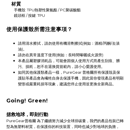
材質
手機殼: TPU熱塑性聚氨酯 / PC聚碳酸酯
鏡頭框 / 按鍵: TPU
使用保護殼所需注意事項？
請用清水擦拭，請勿使用有機溶劑擦拭(例如：酒精/丙酮/去漬
油)。
請勿在異常溫度下使用(例如：長時間曝曬或火源旁)
本產品屬塑膠消耗品，可能會因個人使用方式而產生刮痕、髒
污、損耗，恕不在退換貨規範內，請小心愛護使用。
如同其他保護類產品一樣，PureGear 普格爾所有保護殼及保
護貼等產品會為犧牲自身去保護手機，因此當你發現產品有明顯
變形或嚴重耗損等現象，建議您停止使用並更換全新商品。
Going! Green!
拯救地球，即刻行動
PureGear普格爾 為了繼續努力減少全球排碳量，我們的產品包裝已轉
型為無塑料材質，在保護你的科技裝置，同時也減少對地球的負擔，