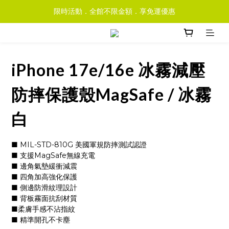
限時活動．全館不限金額．享免運優惠
iPhone 17e/16e 冰霧減壓
防摔保護殼MagSafe / 冰霧
白
■ MIL-STD-810G 美國軍規防摔測試認證
■ 支援MagSafe無線充電
■ 邊角氣墊緩衝減震
■ 四角加高強化保護
■ 側邊防滑紋理設計
■ 背板霧面抗刮材質
■柔膚手感不沾指紋
■ 精準開孔不卡塵