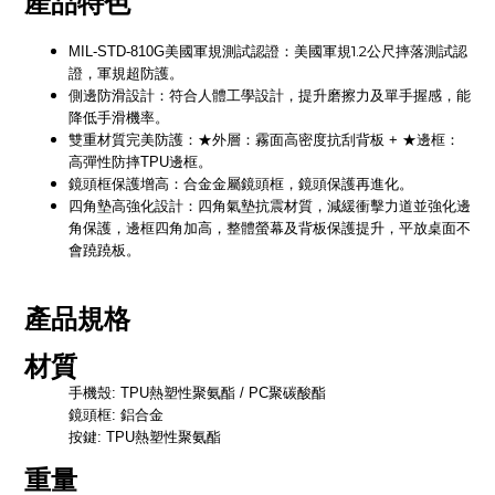
產品特色
1.2
MIL-STD-810G
美國軍規測試認證：美國軍規
公尺摔落測試認
證，軍規超防護。
側邊防滑設計：符合人體工學設計，提升磨擦力及單手握感，能
降低手滑機率。
雙重材質完美防護：★外層：霧面高密度抗刮背板
+
★邊框：
高彈性防摔
TPU
邊框。
鏡頭框保護增高：合金金屬鏡頭框，鏡頭保護再進化。
四角墊高強化設計：四角氣墊抗震材質，減緩衝擊力道並強化邊
角保護，邊框四角加高，整體螢幕及背板保護提升，平放桌面不
會蹺蹺板。
產品規格
材質
手機殼
: TPU
熱塑性聚氨酯
/ PC
聚碳酸酯
鏡頭框
:
鋁合金
按鍵
: TPU
熱塑性聚氨酯
重量