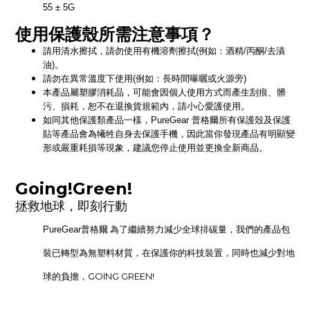
55
± 5G
使用保護殼所需注意事項？
請用清水擦拭，請勿使用有機溶劑擦拭
(
例如：酒精
/
丙酮
/
去漬
油
)
。
請勿在異常溫度下使用
(
例如：長時間曝曬或火源旁
)
本產品屬塑膠消耗品，可能會因個人使用方式而產生刮痕、髒
污、損耗，恕不在退換貨規範內，請小心愛護使用。
如同其他保護類產品一樣，
PureGear
普格爾所有保護殼及保護
貼等產品會為犧牲自身去保護手機，因此當你發現產品有明顯變
形或嚴重耗損等現象，建議您停止使用並更換全新商品。
Going!Green!
拯救地球，即刻行動
普格爾 為了繼續努力減少全球排碳量，我們的產品包
PureGear
裝已轉型為無塑料材質，在保護你的科技裝置，同時也減少對地
球的負擔，
GOING GREEN!