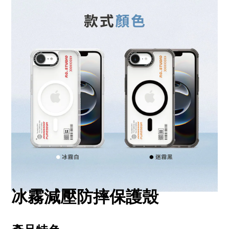
冰霧減壓防摔保護殼