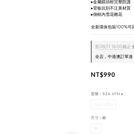
▸金屬鏡頭框完整防護
▸背板抗刮不泛黃材質
▸側框內雪花雕花
全新環保包裝100%
至
08/11 16:00
截止
全店，中港澳訂單達 $
NT$990
型號
: S24 Ultra
S24 Ultra
尺寸
: 銀
銀