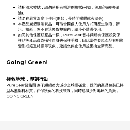
請用清水擦拭，請勿使用有機溶劑擦拭(例如：酒精/丙酮/去漬
油)。
請勿在異常溫度下使用(例如：長時間曝曬或火源旁)
本產品屬塑膠消耗品，可能會因個人使用方式而產生刮痕、髒
污、損耗，恕不在退換貨規範內，請小心愛護使用。
如同其他保護類產品一樣，PureGear 普格爾所有保護殼及保
護貼等產品會為犧牲自身去保護手機，因此當你發現產品有明顯
變形或嚴重耗損等現象，建議您停止使用並更換全新商品。
Going! Green!
拯救地球，即刻行動
PureGear普格爾 為了繼續努力減少全球排碳量，我們的產品包裝已轉
型為無塑料材質，在保護你的科技裝置，同時也減少對地球的負擔，
GOING GREEN!