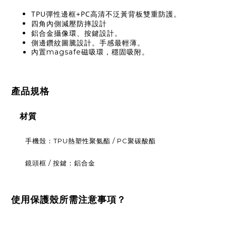
TPU彈性邊框+PC高清不泛黃背板雙重防護。
四角內側減壓防摔設計
鋁合金攝像環、按鍵設計。
側邊鑽紋圖騰設計。手感最輕薄。
內置magsafe磁吸環，穩固吸附。
產品規格
材質
手機殼：TPU熱塑性聚氨酯 / PC聚碳酸酯
鏡頭框 / 按鍵：鋁合金
使用保護殼所需注意事項？