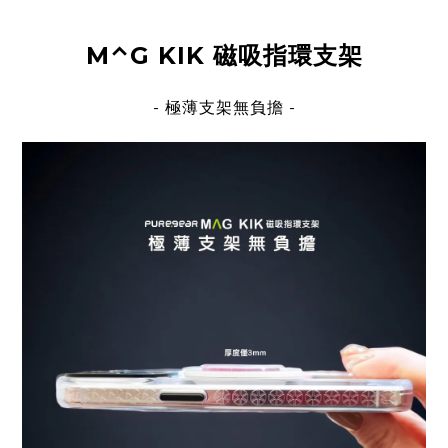
M⌃G KIK 磁吸指環支架
- 極薄支架無負擔
-