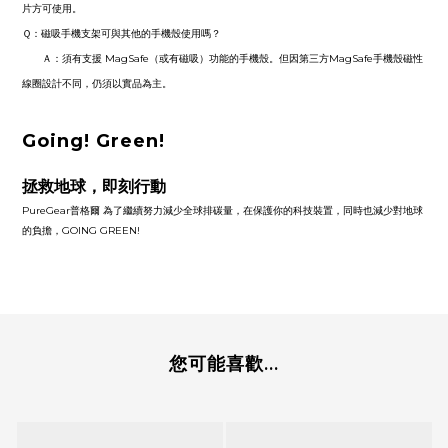
片方可使用。
Ｑ：
磁吸手機支架可與其他的手機殼使用嗎？
Ａ：
須有支援 MagSafe（或有磁吸）功能的手機殼。但因第三方MagSafe手機殼磁性
線圈設計不同，仍須以實品為主。
Going! Green!
拯救地球，即刻行動
PureGear普格爾 為了繼續努力減少全球排碳量，在保護你的科技裝置，同時也減少對地球
的負擔，GOING GREEN!
您可能喜歡...