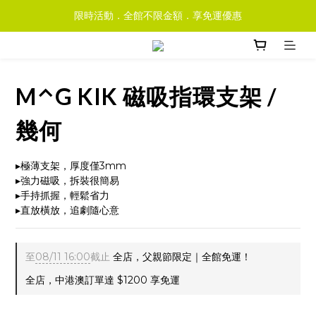
限時活動．全館不限金額．享免運優惠
M⌃G KIK 磁吸指環支架 /
幾何
▸極薄支架，厚度僅3mm
▸強力磁吸，拆裝很簡易
▸手持抓握，輕鬆省力
▸直放橫放，追劇隨心意
至
08/11 16:00
截止
全店，父親節限定｜全館免運！
全店，中港澳訂單達 $1200 享免運