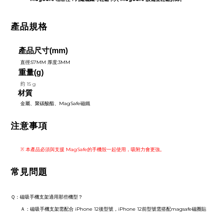
產品規格
產品尺寸
(mm)
直徑:57MM 厚度:3MM
重量(g)
約
15 g
材質
金屬、聚碳酸酯、MagSafe磁鐵
注意事項
※ 本產品必須與支援 MagSafe的手機殼一起使用，吸附力會更強。
常見問題
Ｑ：磁吸手機支架適用那些機型？
Ａ：磁吸手機支架需配合 iPhone 12後型號，iPhone 12前型號需搭配magsafe磁圈貼