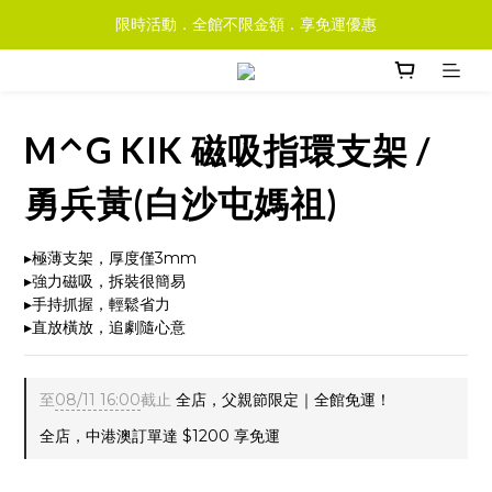
限時活動．全館不限金額．享免運優惠
M⌃G KIK 磁吸指環支架 /
勇兵黃(白沙屯媽祖)
▸極薄支架，厚度僅3mm
▸強力磁吸，拆裝很簡易
▸手持抓握，輕鬆省力
▸直放橫放，追劇隨心意
至
08/11 16:00
截止
全店，父親節限定｜全館免運！
全店，中港澳訂單達 $1200 享免運