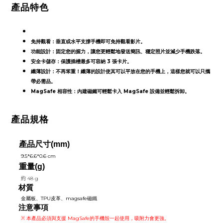
產品特色
免持觀看：垂直或水平支撐手機即可免持觀看影片。
功能設計：固定您的握力，讓您更輕鬆地發送簡訊、穩定照片並減少手機跌落。
安全卡儲存：保護插槽最多可容納 3 張卡片。
纖薄設計：不再笨重！纖薄的設計使其可以平放在您的手機上，這樣您就可以只攜
帶必需品。
MagSafe 相容性：內建磁鐵可輕鬆卡入 MagSafe 設備並輕鬆拆卸。
產品規格
產品尺寸
(mm)
9.5*6.6*0.6 cm
重量(g)
約
48 g
材質
金屬板、TPU皮革、magsafe磁鐵
注意事項
※ 本產品必須與支援 MagSafe的手機殼一起使用，吸附力會更強。