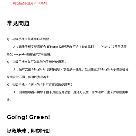
※此產品不適用MINI系列
常見問題
Ｑ：磁吸手機支架適用那些機型？
Ａ：磁吸手機支架需配合 iPhone 12後型號( 不含 Mini 系列 ) ，iPhone 12前型號需
搭配magsafe磁圈貼片方可使用。
Ｑ：
磁吸手機支架可與其他的手機殼使用嗎？
Ａ：
須有支援 MagSafe（或有磁吸）功能的手機殼。但因第三方MagSafe手機殼磁性
線圈設計不同，仍須以實品為主。
Ｑ：
磁吸手機內卡夾內的卡片可直接感應使用嗎？
Ａ：
因磁性線圈有機率干擾卡片的感應功能，建議可以放一個防磁片，讓卡片感應更準
確。
Going! Green!
拯救地球，即刻行動