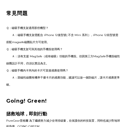
常見問題
Ｑ：磁吸手機支架適用那些機型？
Ａ：磁吸手機支架需配合 iPhone 12後型號( 不含 Mini 系列 ) ，iPhone 12前型號需
搭配magsafe磁圈貼片方可使用。
Ｑ：
磁吸手機支架可與其他的手機殼使用嗎？
Ａ：
須有支援 MagSafe（或有磁吸）功能的手機殼。但因第三方MagSafe手機殼磁性
線圈設計不同，仍須以實品為主。
Ｑ：
磁吸手機內卡夾內的卡片可直接感應使用嗎？
Ａ：
因磁性線圈有機率干擾卡片的感應功能，建議可以放一個防磁片，讓卡片感應更準
確。
Going! Green!
拯救地球，即刻行動
PureGear普格爾 為了繼續努力減少全球排碳量，在保護你的科技裝置，同時也減少對地球
的負擔，GOING GREEN!