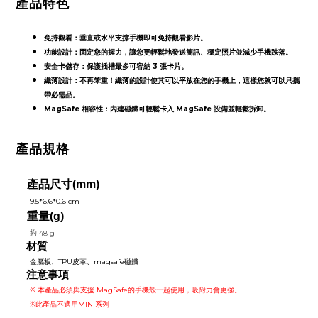
產品特色
免持觀看：垂直或水平支撐手機即可免持觀看影片。
功能設計：固定您的握力，讓您更輕鬆地發送簡訊、穩定照片並減少手機跌落。
安全卡儲存：保護插槽最多可容納 3 張卡片。
纖薄設計：不再笨重！纖薄的設計使其可以平放在您的手機上，這樣您就可以只攜
帶必需品。
MagSafe 相容性：內建磁鐵可輕鬆卡入 MagSafe 設備並輕鬆拆卸。
產品規格
產品尺寸
(mm)
9.5*6.6*0.6 cm
重量(g)
約
48 g
材質
金屬板、TPU皮革、magsafe磁鐵
注意事項
※ 本產品必須與支援 MagSafe的手機殼一起使用，吸附力會更強。
※此產品不適用MINI系列