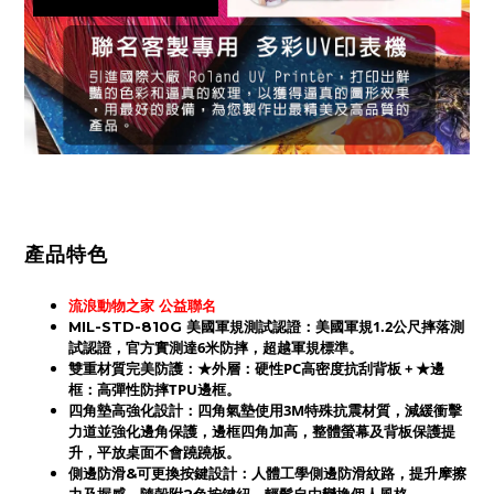
產品特色
流浪動物之家 公益聯名
：美國軍規1.2公尺摔落測
MIL-STD-810G 美國軍規測試認證
試認證，官方實測達6米防摔，超越軍規標準。
：★外層：硬性PC高密度抗刮背板 + ★邊
雙重材質完美防護
框：高彈性防摔TPU邊框。
四角墊高強化設計
：四角氣墊使用3M特殊抗震材質，減緩衝擊
力道並強化邊角保護，
邊框四角
加高，
整體螢幕及背板保護提
升
，平放桌面不會蹺蹺板。
側邊防滑&可更換按鍵設計
：人體工學側邊防滑紋路，提升摩擦