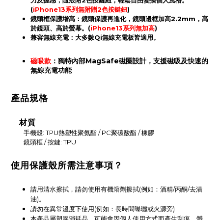
力及握感
，隨殼附2色按鍵紐，輕鬆自由變換個人風格。
(
iPhone13系列無附贈2色按鍵鈕
)
鏡頭框保護增高
：鏡頭保護再進化，鏡頭邊框加高2.2mm，高
於鏡頭、高於螢幕。(
iPhone13系列無加高
)
：
兼容無線充電
大多數Qi無線充電板皆適用。
磁吸款
：獨特內部MagSafe磁圈設計，支援磁吸及快速的
無線充電功能
產品規格
材質
手機殼: TPU熱塑性聚氨酯 / PC聚碳酸酯 / 橡膠
鏡頭框 / 按鍵: TPU
使用保護殼所需注意事項？
請用清水擦拭，請勿使用有機溶劑擦拭(例如：酒精/丙酮/去漬
油)。
請勿在異常溫度下使用(例如：長時間曝曬或火源旁)
本產品屬塑膠消耗品，可能會因個人使用方式而產生刮痕、髒