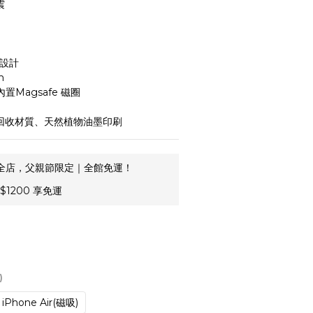
震
感設計
m
列內置Magsafe 磁圈
可回收材質、天然植物油墨印刷
全店，父親節限定｜全館免運！
1200 享免運
)
iPhone Air(磁吸)