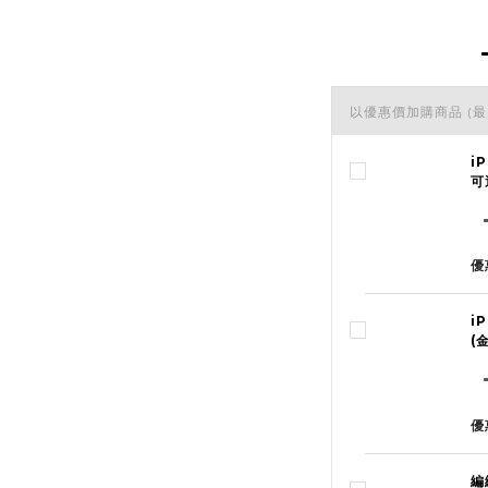
以優惠價加購商品
(最
i
可
優
i
(
優
編