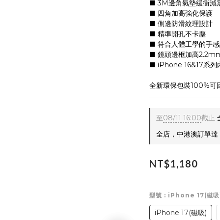
■ 3M邊角氣墊緩衝減
■ 四角加高強化保護
■ 側邊防滑紋理設計
■ 精準開孔不卡塵
■ 符合人體工學的手
■ 鏡頭邊框加高2.2m
■ iPhone 16&17系
全新環保包裝100%
至
08/11 16:00
截止
全店，中港澳訂單達 $
NT$1,180
型號
: iPhone 17(磁吸
iPhone 17(磁吸)