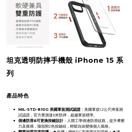
坦克透明防摔手機殼 iPhone 15 系
列
產品特色
MIL-STD-810G 美國軍規測試認證
：美國軍規1.2公尺摔落測
試認證，官方實測達6米防摔，超越軍規標準。
側邊防滑&可更換按鍵設計
：人體工學側邊防滑紋路，提升摩擦
力及握感，隨殼附2色按鍵紐，輕鬆自由變換個人風格。
雙重材質完美防護
：★外層：硬性PC高密度抗刮背板 + ★邊