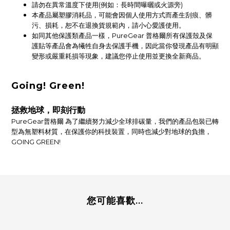
請勿在異常溫度下使用(例如：長時間曝曬或火源旁)
本產品屬塑膠消耗品，可能會因個人使用方式而產生刮痕、髒
污、損耗，恕不在退換貨規範內，請小心愛護使用。
如同其他保護類產品一樣，PureGear 普格爾所有保護殼及保
護貼等產品會為犧牲自身去保護手機，因此當你發現產品有明顯
變形或嚴重耗損等現象，建議您停止使用並更換全新商品。
Going! Green!
拯救地球，即刻行動
PureGear普格爾 為了繼續努力減少全球排碳量，我們的產品包裝已轉
型為無塑料材質，在保護你的科技裝置，同時也減少對地球的負擔，
GOING GREEN!
您可能喜歡...