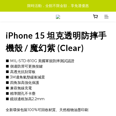
限時活動．全館不限金額．享免運優惠
iPhone 15 坦克透明防摔手
機殼 / 魔幻紫 (Clear)
■ MIL-STD-810G 美國軍規防摔測試認證
■ 側邊防滑可更換按鍵
■ 高透光抗刮背板
■ 3M邊角氣墊緩衝減震
■ 四角加高強化保護
■ 兼容無線充電
■ 精準開孔不卡塵
■ 鏡頭邊框加高2.2mm
全新環保包裝100%可回收材質、天然植物油墨印刷