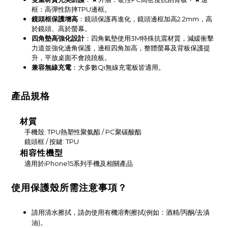
框：高彈性防摔TPU邊框。
鏡頭框保護增高
：鏡頭保護再進化，鏡頭邊框加高2.2mm，高
於鏡頭、高於螢幕。
四角墊高強化設計
：四角氣墊使用3M特殊抗震材質，減緩衝擊
力道並強化邊角保護，
邊框四角
加高，
整體螢幕及背板保護提
升
，平放桌面不會蹺蹺板。
兼容無線充電
：
大多數Qi無線充電板皆適用。
產品規格
材質
手機殼: TPU熱塑性聚氨酯 / PC聚碳酸酯
鏡頭框 / 按鍵: TPU
相容性機型
適用於iPhone15系列手機及相關產品
使用保護殼所需注意事項？
請用清水擦拭，請勿使用有機溶劑擦拭(例如：酒精/丙酮/去漬
油)。