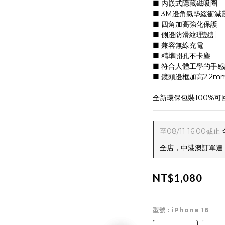
■ 內嵌式隱藏磁吸圈
■ 3M邊角氣墊緩衝減
■ 四角加高強化保護
■ 側邊防滑紋理設計
■ 兼容無線充電
■ 精準開孔不卡塵
■ 符合人體工學的手
■ 鏡頭邊框加高2.2m
全新環保包裝100%
至
08/11 16:00
截止
全店，中港澳訂單達 $
NT$1,080
型號
: iPhone 16