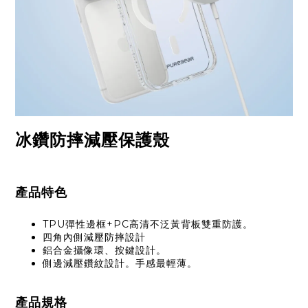
冰鑽防摔減壓保護殼
產品特色
TPU彈性邊框+PC高清不泛黃背板雙重防護。
四角內側減壓防摔設計
鋁合金攝像環、按鍵設計。
側邊減壓
鑽紋
設計。手感最輕薄。
產品規格