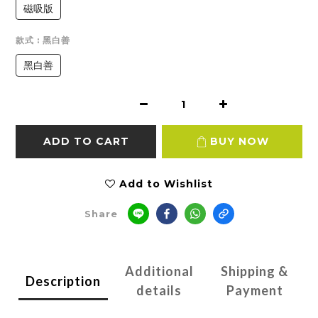
磁吸版
款式
: 黑白善
黑白善
ADD TO CART
BUY NOW
Add to Wishlist
Share
Additional
Shipping &
Description
details
Payment