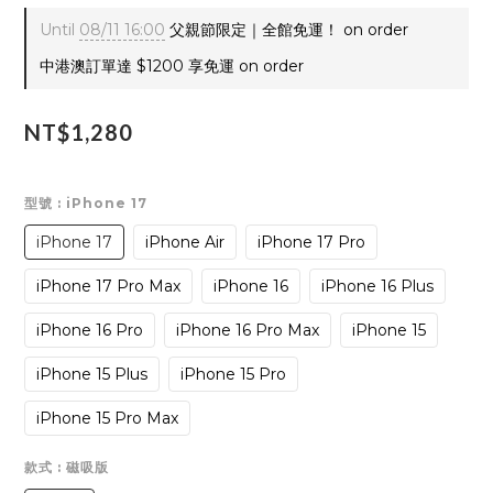
Until
08/11 16:00
父親節限定｜全館免運！ on order
中港澳訂單達 $1200 享免運 on order
NT$1,280
型號
: iPhone 17
iPhone 17
iPhone Air
iPhone 17 Pro
iPhone 17 Pro Max
iPhone 16
iPhone 16 Plus
iPhone 16 Pro
iPhone 16 Pro Max
iPhone 15
iPhone 15 Plus
iPhone 15 Pro
iPhone 15 Pro Max
款式
: 磁吸版