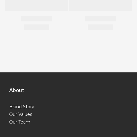
About
Brand Story
Our Values
Our Team