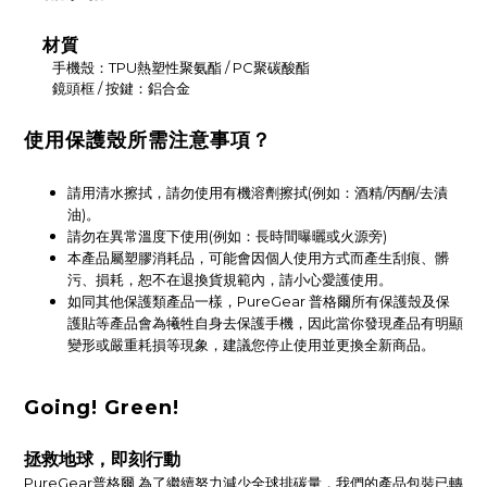
材質
手機殼：TPU熱塑性聚氨酯 / PC聚碳酸酯
鏡頭框 / 按鍵：鋁合金
使用保護殼所需注意事項？
請用清水擦拭，請勿使用有機溶劑擦拭(例如：酒精/丙酮/去漬
油)。
請勿在異常溫度下使用(例如：長時間曝曬或火源旁)
本產品屬塑膠消耗品，可能會因個人使用方式而產生刮痕、髒
污、損耗，恕不在退換貨規範內，請小心愛護使用。
如同其他保護類產品一樣，PureGear 普格爾所有保護殼及保
護貼等產品會為犧牲自身去保護手機，因此當你發現產品有明顯
變形或嚴重耗損等現象，建議您停止使用並更換全新商品。
Going! Green!
拯救地球，即刻行動
PureGear普格爾 為了繼續努力減少全球排碳量，我們的產品包裝已轉