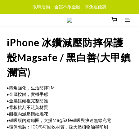
限時活動．全館不限金額．享免運優惠
iPhone 冰鑽減壓防摔保護
殼Magsafe / 黑白善(大甲鎮
瀾宮)
▸四角強化，生活防摔2M
▸金屬按鍵，實機手感
▸金屬鏡頭框完整防護
▸背板抗刮不泛黃材質
▸側框內減壓鑽紋雕花
▸磁吸版內建磁圈，支援MagSafe磁吸與快速無線充電
▸環保包裝：100%可回收材質，採天然植物油墨印刷