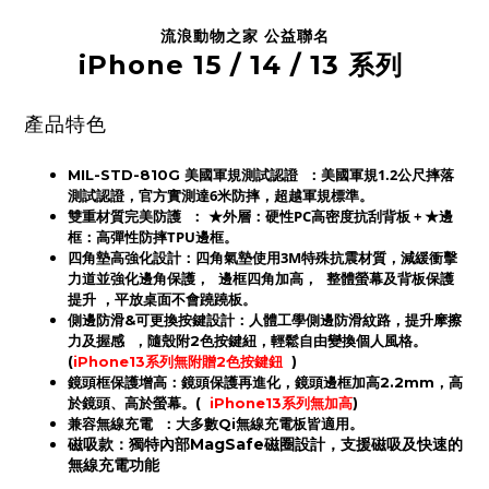
流浪動物之家 公益聯名
iPhone 15 / 14 / 13 系列
產品特色
：美國軍規1.2公尺摔落
MIL-STD-810G 美國軍規測試認證
測試認證，官方實測達6米防摔，超越軍規標準。
：
★外層：硬性PC高密度抗刮背板 + ★邊
雙重材質完美防護
框：高彈性防摔TPU邊框。
四角墊高強化設計
：四角氣墊使用3M特殊抗震材質，減緩衝擊
力道並強化邊角保護，
邊框四角
加高，
整體螢幕及背板保護
提升
，平放桌面不會蹺蹺板。
側邊防滑&可更換按鍵設計
：人體工學側邊防滑紋路，提升摩擦
力及握感
，隨殼附2色按鍵紐，輕鬆自由變換個人風格。
(
iPhone13系列無附贈2色按鍵鈕
)
鏡頭框保護增高
：鏡頭保護再進化，鏡頭邊框加高2.2mm，高
於鏡頭、高於螢幕。(
iPhone13系列無加高
)
：
兼容無線充電
大多數Qi無線充電板皆適用。
磁吸款：獨特內部MagSafe磁圈設計，支援磁吸及快速的
無線充電功能