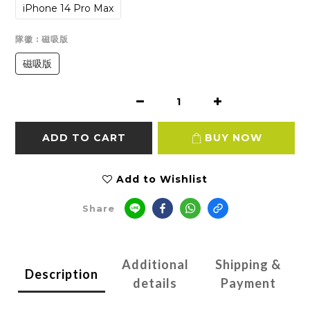
iPhone 14 Pro Max
隊徽
: 磁吸版
磁吸版
ADD TO CART
BUY NOW
Add to Wishlist
Share
Additional
Shipping &
Description
details
Payment