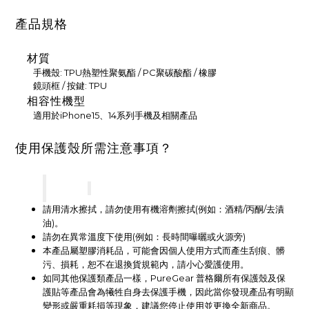
產品規格
材質
手機殼: TPU熱塑性聚氨酯 / PC聚碳酸酯 / 橡膠
鏡頭框 / 按鍵: TPU
相容性機型
適用於iPhone15、14系列手機及相關產品
使用保護殼所需注意事項？
請用清水擦拭，請勿使用有機溶劑擦拭(例如：酒精/丙酮/去漬
油)。
請勿在異常溫度下使用(例如：長時間曝曬或火源旁)
本產品屬塑膠消耗品，可能會因個人使用方式而產生刮痕、髒
污、損耗，恕不在退換貨規範內，請小心愛護使用。
如同其他保護類產品一樣，PureGear 普格爾所有保護殼及保
護貼等產品會為犧牲自身去保護手機，因此當你發現產品有明顯
變形或嚴重耗損等現象，建議您停止使用並更換全新商品。