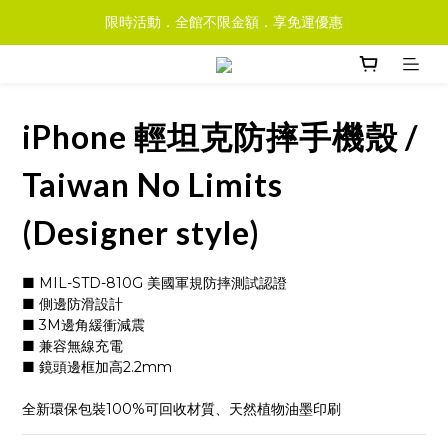
限時活動．全館不限金額．享免運優惠
iPhone 輕坦克防摔手機殼 /
Taiwan No Limits
(Designer style)
■ MIL-STD-810G 美國軍規防摔測試認證
■ 側邊防滑設計
■ 3M邊角緩衝減震
■ 兼容無線充電
■ 鏡頭邊框加高2.2mm
全新環保包裝100%可回收材質、天然植物油墨印刷