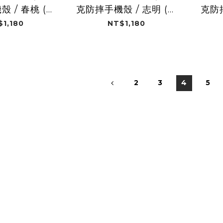
 / 春桃 (三
克防摔手機殼 / 志明 (三
克防
麗鷗)
麗鷗)
$1,180
NT$1,180
2
3
4
5