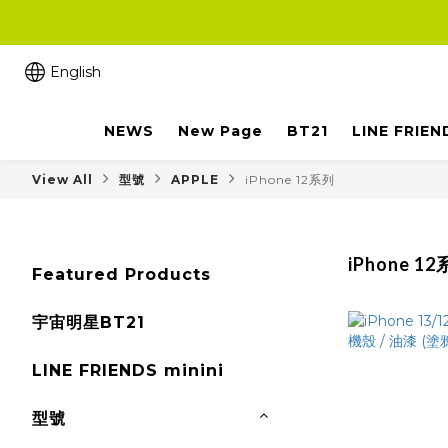
English
NEWS
New Page
BT21
LINE FRIEN
View All
型號
APPLE
iPhone 12系列
iPhone 1
Featured Products
宇宙明星BT21
LINE FRIENDS minini
型號