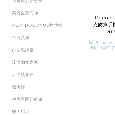
福爾摩沙夢想家
高雄全家海神
iPhone 1
克防摔手機
PLAY BOBONUS勃勃猴
粿 (Tai
NT$
台灣英雄
白沙屯媽祖
流浪動物之家
大甲鎮瀾宮
糖姆姆
桃園璞園領航猿
樂天桃猿