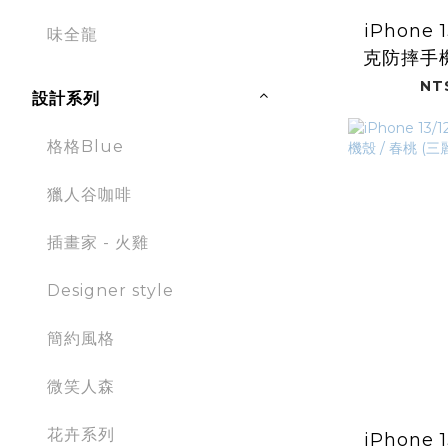
iPhone 1
味全龍
克防摔手機
(
NT
設計系列
格格Blue
獵人谷咖啡
插畫家 - 火雞
Designer style
簡約風格
微笑人森
花卉系列
iPhone 1