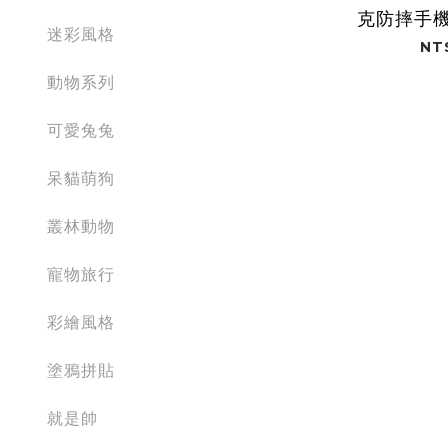
克防摔手機殼
迷彩風格
NT
動物系列
可愛兔兔
呆貓萌狗
叢林動物
寵物旅行
彩繪風格
塗鴉拼貼
就是帥