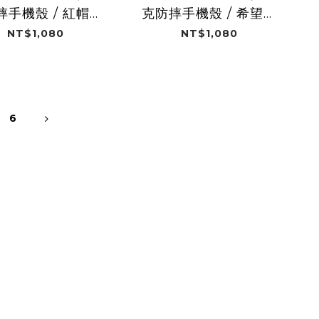
摔手機殼 / 紅帽女
克防摔手機殼 / 希望曙
孩 (糖姆姆)
光 (糖姆姆)
NT$1,080
NT$1,080
6