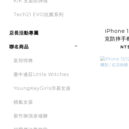
KIK 支架防摔殼
Tech21 EVO抗菌系列
iPhone 1
店長活動專屬
克防摔手機
米 (Tai
聯名商品
NT$
富邦悍將
臺中連莊Little Witches
YoungKeyGirls洋基女孩
桃氣女孩
新竹御嵿攻城獅