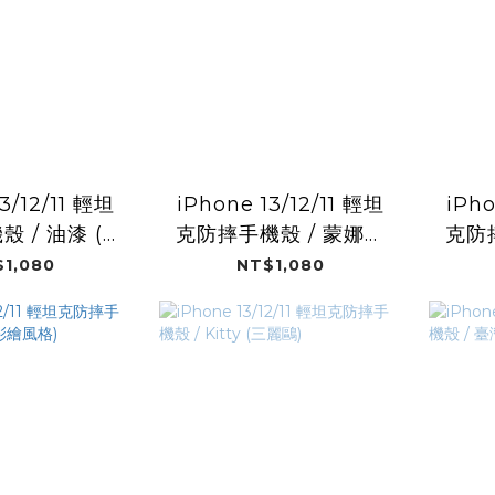
3/12/11 輕坦
iPhone 13/12/11 輕坦
iPho
 / 油漆 (塗
克防摔手機殼 / 蒙娜麗
克防
拼貼)
莎 (塗鴉拼貼)
1,080
NT$1,080